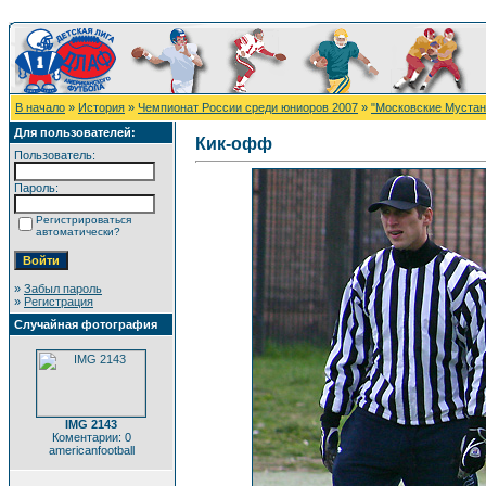
В начало
»
История
»
Чемпионат России среди юниоров 2007
»
"Московские Мустанг
Для пользователей:
Кик-офф
Пользователь:
Пароль:
Регистрироваться
автоматически?
»
Забыл пароль
»
Регистрация
Случайная фотография
IMG 2143
Коментарии: 0
americanfootball