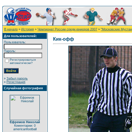
В начало
»
История
»
Чемпионат России среди юниоров 2007
»
"Московские Мустанг
Для пользователей:
Кик-офф
Пользователь:
Пароль:
Регистрироваться
автоматически?
»
Забыл пароль
»
Регистрация
Случайная фотография
Ефремов Николай
Коментарии: 0
americanfootball