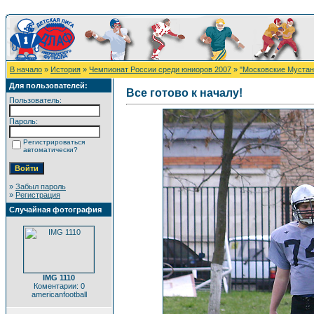
В начало
»
История
»
Чемпионат России среди юниоров 2007
»
"Московские Мустанг
Для пользователей:
Все готово к началу!
Пользователь:
Пароль:
Регистрироваться
автоматически?
»
Забыл пароль
»
Регистрация
Случайная фотография
IMG 1110
Коментарии: 0
americanfootball