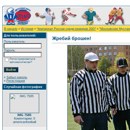
В начало
»
История
»
Чемпионат России среди юниоров 2007
»
"Московские Мустанг
Для пользователей:
Жребий брошен!
Пользователь:
Пароль:
Регистрироваться
автоматически?
»
Забыл пароль
»
Регистрация
Случайная фотография
IMG 7585
Коментарии: 0
americanfootball