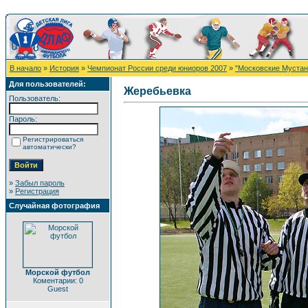
В начало
»
История
»
Чемпионат России среди юниоров 2007
»
"Московские Мустанг
Для пользователей:
Жеребьевка
Пользователь:
Пароль:
Регистрироваться
автоматически?
»
Забыл пароль
»
Регистрация
Случайная фотография
Морской футбол
Коментарии: 0
Guest