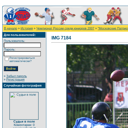
В начало
»
История
»
Чемпионат России среди юниоров 2007
»
"Московские Патрио
Для пользователей:
IMG 7184
Пользователь:
Пароль:
Регистрироваться
автоматически?
»
Забыл пароль
»
Регистрация
Случайная фотография
Судьи в поле
Коментарии: 0