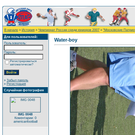
В начало
»
История
»
Чемпионат России среди юниоров 2007
»
"Московские Патрио
Для пользователей:
Water-boy
Пользователь:
Пароль:
Регистрироваться
автоматически?
»
Забыл пароль
»
Регистрация
Случайная фотография
IMG 0048
Коментарии: 0
americanfootball