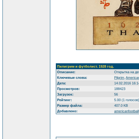
Пилигрим и футболист. 1928 год.
Описание:
Открытка на де
Ключевые слова:
Pilgrim
,
America
Дата:
14.02.2016 16:1
Просмотров:
188423
Загрузок:
56
Рейтинг:
5.00 (1 голосов
Размер файла:
407.0 KB
Добавлено:
americanfootball