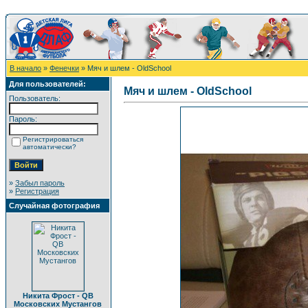
В начало
»
Фенечки
» Мяч и шлем - OldSchool
Для пользователей:
Мяч и шлем - OldSchool
Пользователь:
Пароль:
Регистрироваться
автоматически?
»
Забыл пароль
»
Регистрация
Случайная фотография
Никита Фрост - QB
Московских Мустангов