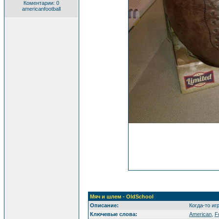
Коментарии: 0
americanfootball
Мяч и шлем - OldSchool
Описание:
Когда-то иг
Ключевые слова:
American
,
F