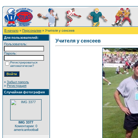
В начало
»
Персоналии
» Учителя у сенсеев
Для пользователей:
Учителя у сенсеев
Пользователь:
Пароль:
Регистрироваться
автоматически?
»
Забыл пароль
»
Регистрация
Случайная фотография
IMG 3377
Коментарии: 0
americanfootball