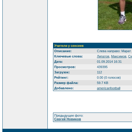
Учителя у сенсеев
Описание:
Слева направо: Марат
Ключевые слова:
Липатов
,
Максимов
,
Ск
Дата:
01.09.2014 16:31
Просмотров:
439395
Загрузок:
112
Рейтинг:
0.00 (0 голосов)
Размер файла:
59.7 KB
Добавлено:
americanfootball
Предыдущее фото:
Сергей Новиков