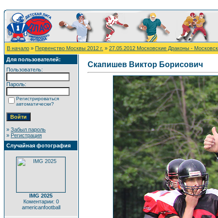
В начало
»
Первенство Москвы 2012 г.
»
27.05.2012 Московские Драконы - Московс
Для пользователей:
Скапишев Виктор Борисович
Пользователь:
Пароль:
Регистрироваться
автоматически?
»
Забыл пароль
»
Регистрация
Случайная фотография
IMG 2025
Коментарии: 0
americanfootball