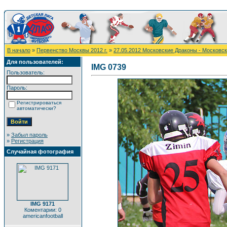
В начало
»
Первенство Москвы 2012 г.
»
27.05.2012 Московские Драконы - Московс
Для пользователей:
IMG 0739
Пользователь:
Пароль:
Регистрироваться
автоматически?
»
Забыл пароль
»
Регистрация
Случайная фотография
IMG 9171
Коментарии: 0
americanfootball