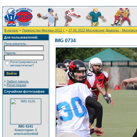
В начало
»
Первенство Москвы 2012 г.
»
27.05.2012 Московские Драконы - Московс
Для пользователей:
IMG 0734
Пользователь:
Пароль:
Регистрироваться
автоматически?
»
Забыл пароль
»
Регистрация
Случайная фотография
IMG 6141
Коментарии: 0
americanfootball