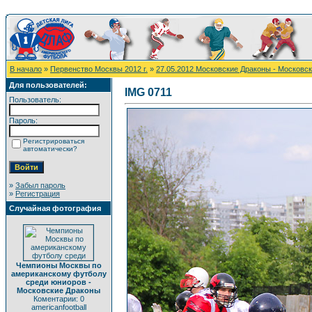
В начало
»
Первенство Москвы 2012 г.
»
27.05.2012 Московские Драконы - Московс
Для пользователей:
IMG 0711
Пользователь:
Пароль:
Регистрироваться
автоматически?
»
Забыл пароль
»
Регистрация
Случайная фотография
Чемпионы Москвы по
американскому футболу
среди юниоров -
Московские Драконы
Коментарии: 0
americanfootball