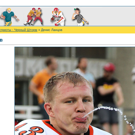
триоты - Черный Шторм
» Денис Ланцов
в