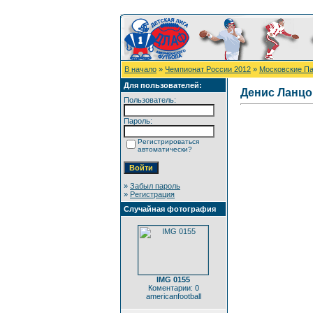
В начало
»
Чемпионат России 2012
»
Московские Па
Для пользователей:
Денис Ланцо
Пользователь:
Пароль:
Регистрироваться
автоматически?
»
Забыл пароль
»
Регистрация
Случайная фотография
IMG 0155
Коментарии: 0
americanfootball