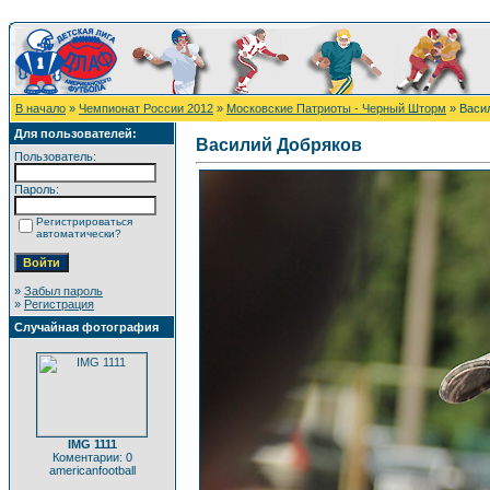
В начало
»
Чемпионат России 2012
»
Московские Патриоты - Черный Шторм
» Васи
Для пользователей:
Василий Добряков
Пользователь:
Пароль:
Регистрироваться
автоматически?
»
Забыл пароль
»
Регистрация
Случайная фотография
IMG 1111
Коментарии: 0
americanfootball