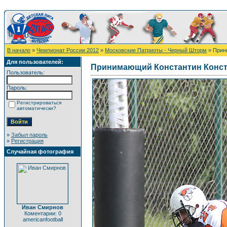
В начало
»
Чемпионат России 2012
»
Московские Патриоты - Черный Шторм
» Прин
Для пользователей:
Принимающий Константин Конс
Пользователь:
Пароль:
Регистрироваться
автоматически?
»
Забыл пароль
»
Регистрация
Случайная фотография
Иван Смирнов
Коментарии: 0
americanfootball