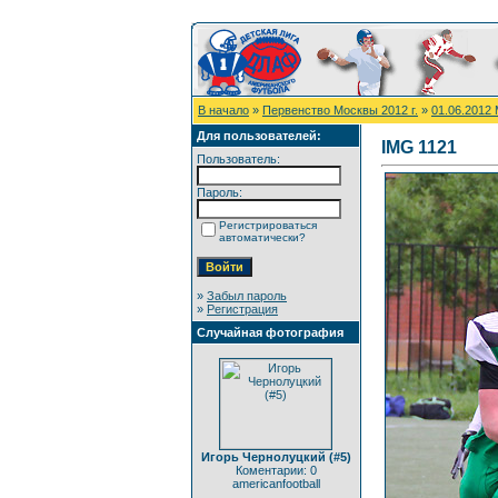
В начало
»
Первенство Москвы 2012 г.
»
01.06.2012
Для пользователей:
IMG 1121
Пользователь:
Пароль:
Регистрироваться
автоматически?
»
Забыл пароль
»
Регистрация
Случайная фотография
Игорь Чернолуцкий (#5)
Коментарии: 0
americanfootball