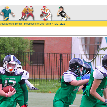
 Московские Волки - Московские Мустанги
» IMG 1121