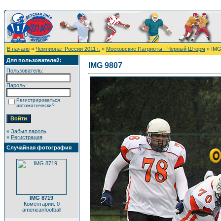
В начало
»
Чемпионат России 2011 г.
»
Московские Патриоты - Черный Шторм
» IMG
Для пользователей:
IMG 9807
Пользователь:
Пароль:
Регистрироваться
автоматически?
»
Забыл пароль
»
Регистрация
Случайная фотография
IMG 8719
Коментарии: 0
americanfootball