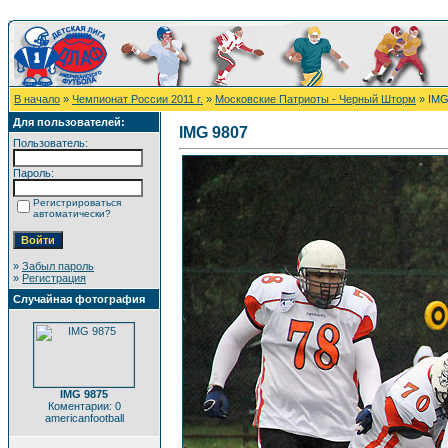
В начало
»
Чемпионат России 2011 г.
»
Московские Патриоты - Черный Шторм
» IMG
Для пользователей:
IMG 9807
Пользователь:
Пароль:
Регистрироваться
автоматически?
»
Забыл пароль
»
Регистрация
Случайная фотография
IMG 9875
Коментарии: 0
americanfootball