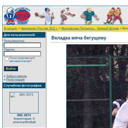
В начало
»
Чемпионат России 2011 г.
»
Московские Патриоты - Черный Шторм
» Вкл
Для пользователей:
Вкладка мяча бегущему
Пользователь:
Пароль:
Регистрироваться
автоматически?
»
Забыл пароль
»
Регистрация
Случайная фотография
IMG 6974
Коментарии: 0
americanfootball