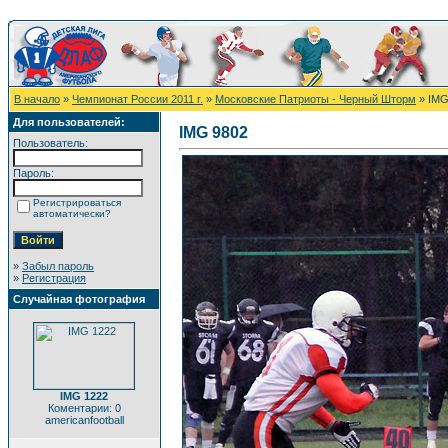
В начало
»
Чемпионат России 2011 г.
»
Московские Патриоты - Черный Шторм
» IMG
Для пользователей:
IMG 9802
Пользователь:
Пароль:
Регистрироваться
автоматически?
»
Забыл пароль
»
Регистрация
Случайная фотография
IMG 1222
Коментарии: 0
americanfootball