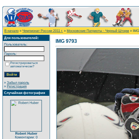
В начало
»
Чемпионат России 2011 г.
»
Московские Патриоты - Черный Шторм
» IMG
Для пользователей:
IMG 9793
Пользователь:
Пароль:
Регистрироваться
автоматически?
»
Забыл пароль
»
Регистрация
Случайная фотография
Robert Huber
Коментарии: 0