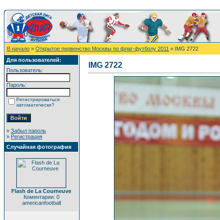
В начало
»
Открытое первенство Москвы по флаг-футболу 2011
» IMG 2722
Для пользователей:
IMG 2722
Пользователь:
Пароль:
Регистрироваться
автоматически?
»
Забыл пароль
»
Регистрация
Случайная фотография
Flash de La Courneuve
Коментарии: 0
americanfootball