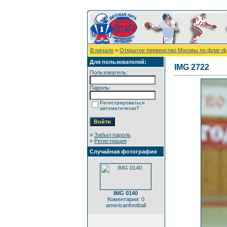
В начало
»
Открытое первенство Москвы по флаг-ф
Для пользователей:
IMG 2722
Пользователь:
Пароль:
Регистрироваться
автоматически?
»
Забыл пароль
»
Регистрация
Случайная фотография
IMG 0140
Коментарии: 0
americanfootball