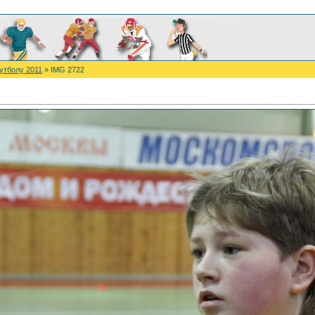
утболу 2011
» IMG 2722