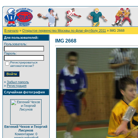
В начало
»
Открытое первенство Москвы по флаг-футболу 2011
» IMG 2668
Для пользователей:
IMG 2668
Пользователь:
Пароль:
Регистрироваться
автоматически?
»
Забыл пароль
»
Регистрация
Случайная фотография
Евгений Чехов и Георгий
Лисунов
Коментарии: 0
americanfootball