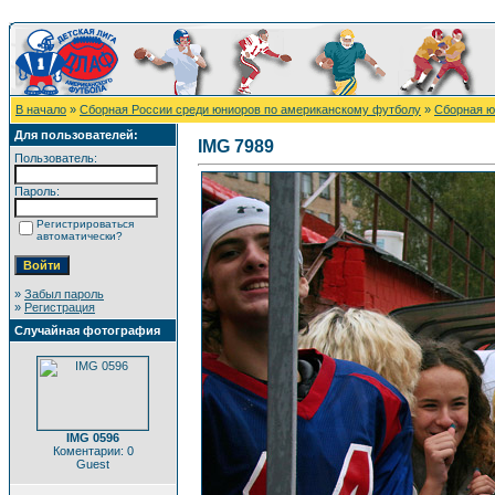
В начало
»
Сборная России среди юниоров по американскому футболу
»
Сборная ю
Для пользователей:
IMG 7989
Пользователь:
Пароль:
Регистрироваться
автоматически?
»
Забыл пароль
»
Регистрация
Случайная фотография
IMG 0596
Коментарии: 0
Guest