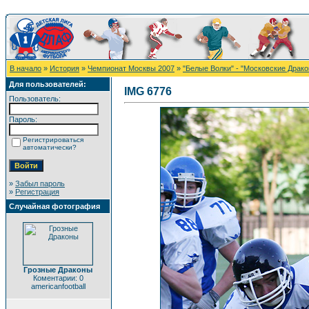
В начало
»
История
»
Чемпионат Москвы 2007
»
"Белые Волки" - "Московские Дракон
Для пользователей:
IMG 6776
Пользователь:
Пароль:
Регистрироваться
автоматически?
»
Забыл пароль
»
Регистрация
Случайная фотография
Грозные Драконы
Коментарии: 0
americanfootball