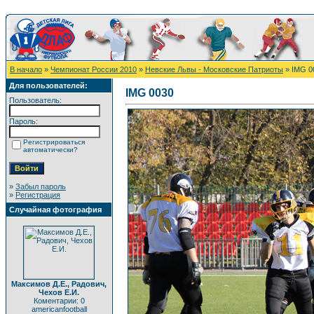
В начало
»
Чемпионат России 2010
»
Невские Львы - Московские Патриоты
» IMG 0
Для пользователей:
IMG 0030
Пользователь:
Пароль:
Регистрироваться
автоматически?
»
Забыл пароль
»
Регистрация
Случайная фотография
Максимов Д.Е., Радович,
Чехов Е.И.
Коментарии: 0
americanfootball