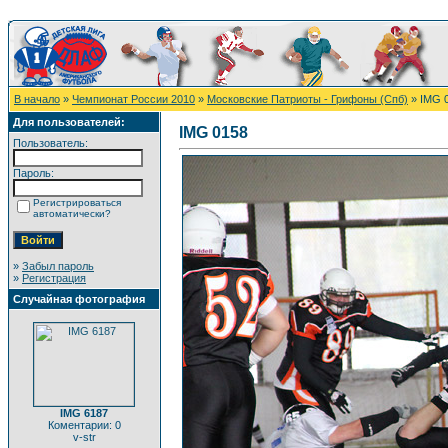
В начало
»
Чемпионат России 2010
»
Московские Патриоты - Грифоны (Спб)
» IMG 
Для пользователей:
IMG 0158
Пользователь:
Пароль:
Регистрироваться
автоматически?
»
Забыл пароль
»
Регистрация
Случайная фотография
IMG 6187
Коментарии: 0
v-str