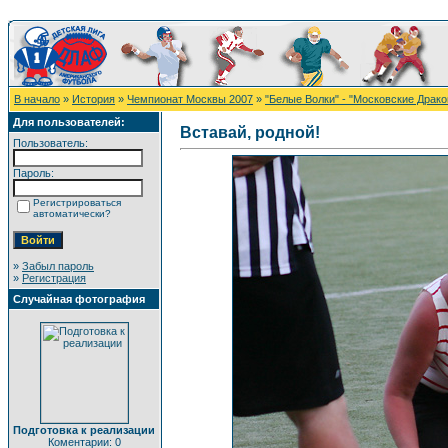
В начало
»
История
»
Чемпионат Москвы 2007
»
"Белые Волки" - "Московские Дракон
Для пользователей:
Вставай, родной!
Пользователь:
Пароль:
Регистрироваться
автоматически?
»
Забыл пароль
»
Регистрация
Случайная фотография
Подготовка к реализации
Коментарии: 0