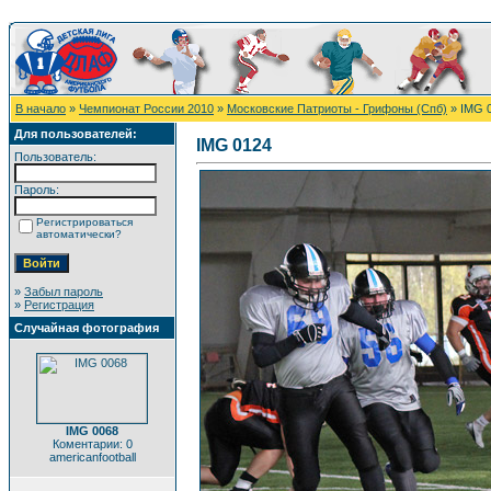
В начало
»
Чемпионат России 2010
»
Московские Патриоты - Грифоны (Спб)
» IMG 
Для пользователей:
IMG 0124
Пользователь:
Пароль:
Регистрироваться
автоматически?
»
Забыл пароль
»
Регистрация
Случайная фотография
IMG 0068
Коментарии: 0
americanfootball