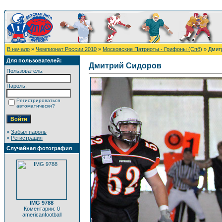
В начало
»
Чемпионат России 2010
»
Московские Патриоты - Грифоны (Спб)
» Дмит
Для пользователей:
Дмитрий Сидоров
Пользователь:
Пароль:
Регистрироваться
автоматически?
»
Забыл пароль
»
Регистрация
Случайная фотография
IMG 9788
Коментарии: 0
americanfootball