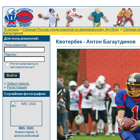
В начало
»
Сборная России среди юниоров по американскому футболу
»
Сборная ю
Багаутдинов
Для пользователей:
Квотербек - Антон Багаутдинов
Пользователь:
Пароль:
Регистрироваться
автоматически?
»
Забыл пароль
»
Регистрация
Случайная фотография
IMG 1501
Коментарии: 0
americanfootball