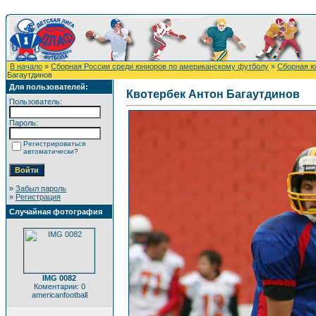
В начало
»
Сборная России среди юниоров по американскому футболу
»
Сборная ю
Багаутдинов
Для пользователей:
Квотербек Антон Багаутдинов
Пользователь:
Пароль:
Регистрироваться
автоматически?
»
Забыл пароль
»
Регистрация
Случайная фотография
IMG 0082
Коментарии: 0
americanfootball