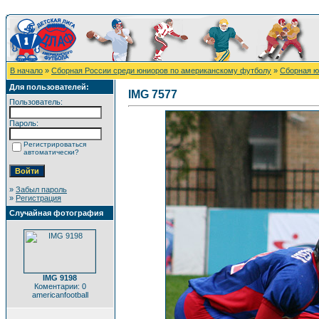
В начало
»
Сборная России среди юниоров по американскому футболу
»
Сборная ю
Для пользователей:
IMG 7577
Пользователь:
Пароль:
Регистрироваться
автоматически?
»
Забыл пароль
»
Регистрация
Случайная фотография
IMG 9198
Коментарии: 0
americanfootball