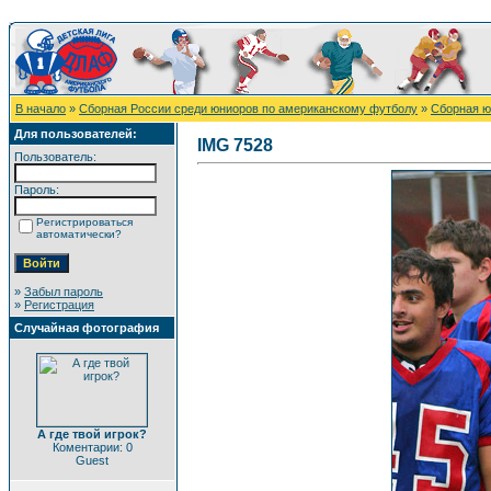
В начало
»
Сборная России среди юниоров по американскому футболу
»
Сборная ю
Для пользователей:
IMG 7528
Пользователь:
Пароль:
Регистрироваться
автоматически?
»
Забыл пароль
»
Регистрация
Случайная фотография
А где твой игрок?
Коментарии: 0
Guest