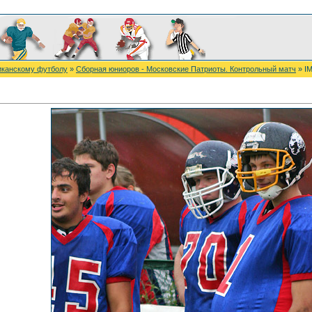
иканскому футболу
»
Сборная юниоров - Московские Патриоты. Контрольный матч
» I