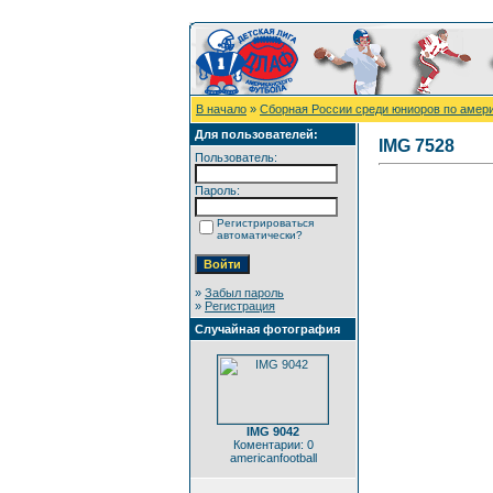
В начало
»
Сборная России среди юниоров по амер
Для пользователей:
IMG 7528
Пользователь:
Пароль:
Регистрироваться
автоматически?
»
Забыл пароль
»
Регистрация
Случайная фотография
IMG 9042
Коментарии: 0
americanfootball