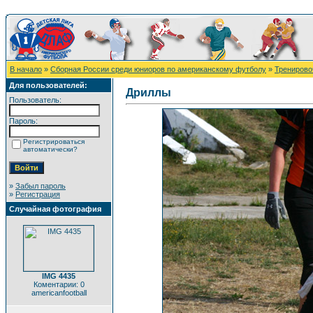
В начало
»
Сборная России среди юниоров по американскому футболу
»
Тренировоч
Для пользователей:
Дриллы
Пользователь:
Пароль:
Регистрироваться
автоматически?
»
Забыл пароль
»
Регистрация
Случайная фотография
IMG 4435
Коментарии: 0
americanfootball