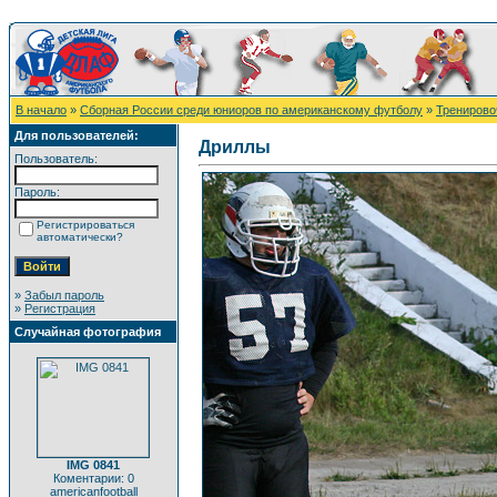
В начало
»
Сборная России среди юниоров по американскому футболу
»
Тренировоч
Для пользователей:
Дриллы
Пользователь:
Пароль:
Регистрироваться
автоматически?
»
Забыл пароль
»
Регистрация
Случайная фотография
IMG 0841
Коментарии: 0
americanfootball