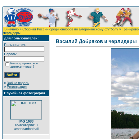
В начало
»
Сборная России среди юниоров по американскому футболу
»
Тренировоч
черлидеры
Для пользователей:
Василий Добряков и черлидеры
Пользователь:
Пароль:
Регистрироваться
автоматически?
»
Забыл пароль
»
Регистрация
Случайная фотография
IMG 1083
Коментарии: 0
americanfootball