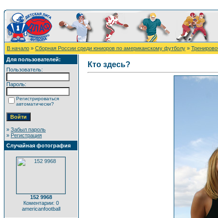
В начало
»
Сборная России среди юниоров по американскому футболу
»
Тренировоч
Для пользователей:
Кто здесь?
Пользователь:
Пароль:
Регистрироваться
автоматически?
»
Забыл пароль
»
Регистрация
Случайная фотография
152 9968
Коментарии: 0
americanfootball