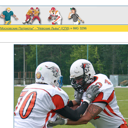
"Московские Патриоты" - "Невские Львы" (СПб)
» IMG 3296