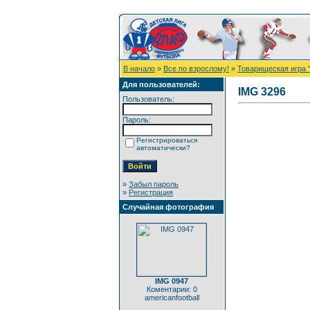
В начало
»
Все по взрослому!
»
Товарищеская игра 
Для пользователей:
IMG 3296
Пользователь:
Пароль:
Регистрироваться
автоматически?
»
Забыл пароль
»
Регистрация
Случайная фотография
IMG 0947
Коментарии: 0
americanfootball