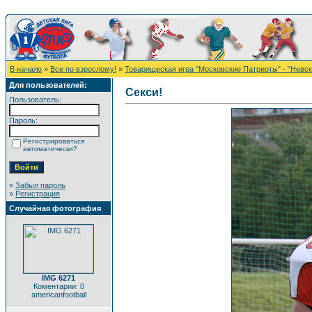
В начало
»
Все по взрослому!
»
Товарищеская игра "Московские Патриоты" - "Невс
Для пользователей:
Секси!
Пользователь:
Пароль:
Регистрироваться
автоматически?
»
Забыл пароль
»
Регистрация
Случайная фотография
IMG 6271
Коментарии: 0
americanfootball