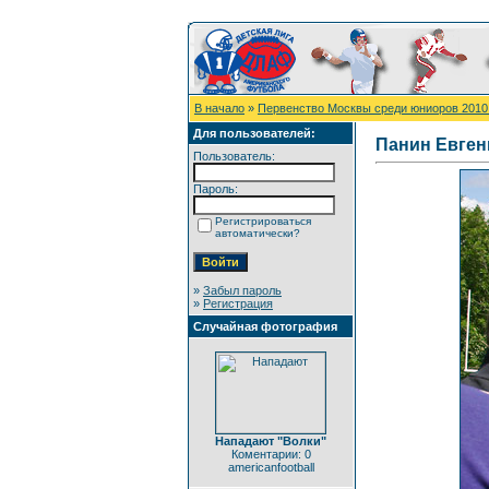
В начало
»
Первенство Москвы среди юниоров 2010
Для пользователей:
Панин Евген
Пользователь:
Пароль:
Регистрироваться
автоматически?
»
Забыл пароль
»
Регистрация
Случайная фотография
Нападают "Волки"
Коментарии: 0
americanfootball