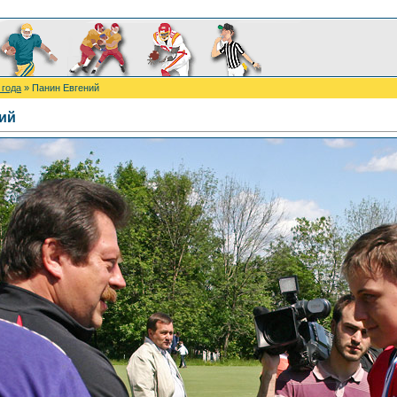
 года
» Панин Евгений
ий