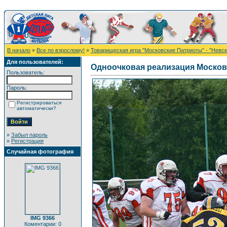
В начало
»
Все по взрослому!
»
Товарищеская игра "Московские Патриоты" - "Невс
Для пользователей:
Одноочковая реализация Москов
Пользователь:
Пароль:
Регистрироваться
автоматически?
»
Забыл пароль
»
Регистрация
Случайная фотография
IMG 9366
Коментарии: 0