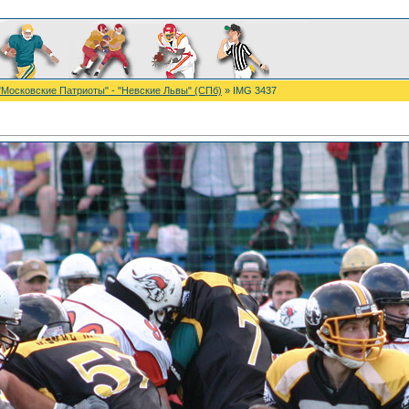
"Московские Патриоты" - "Невские Львы" (СПб)
» IMG 3437