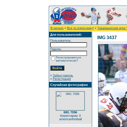
В начало
»
Все по взрослому!
»
Товарищеская игра 
Для пользователей:
IMG 3437
Пользователь:
Пароль:
Регистрироваться
автоматически?
»
Забыл пароль
»
Регистрация
Случайная фотография
IMG 7096
Коментарии: 0
americanfootball