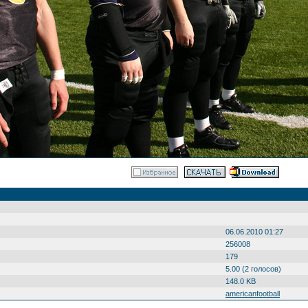
06.06.2010 01:27
256008
179
5.00 (2 голосов)
148.0 KB
americanfootball