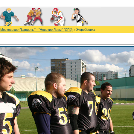
"Московские Патриоты" - "Невские Львы" (СПб)
» Жеребьевка