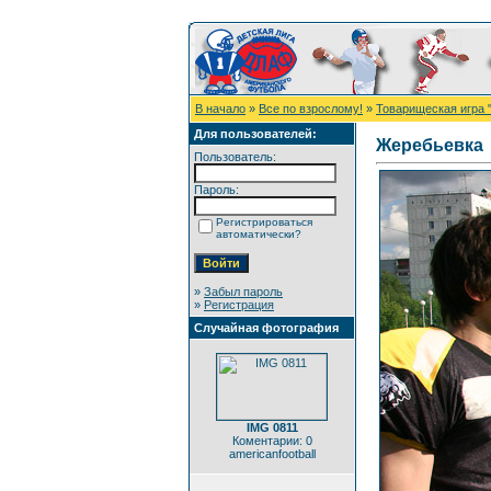
В начало
»
Все по взрослому!
»
Товарищеская игра 
Для пользователей:
Жеребьевка
Пользователь:
Пароль:
Регистрироваться
автоматически?
»
Забыл пароль
»
Регистрация
Случайная фотография
IMG 0811
Коментарии: 0
americanfootball