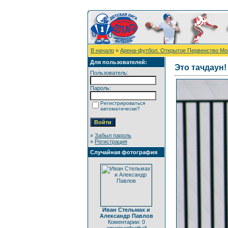
В начало
»
Арена-футбол. Открытое Первенство Мо
Для пользователей:
Это тачдаун!
Пользователь:
Пароль:
Регистрироваться
автоматически?
»
Забыл пароль
»
Регистрация
Случайная фотография
Иван Стельмах и
Александр Павлов
Коментарии: 0