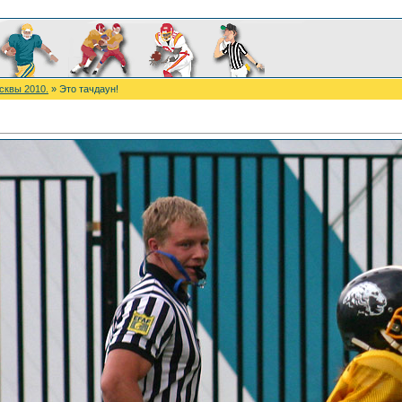
сквы 2010.
» Это тачдаун!