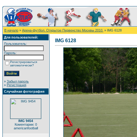
В начало
»
Арена-футбол. Открытое Первенство Москвы 2010.
» IMG 6128
Для пользователей:
IMG 6128
Пользователь:
Пароль:
Регистрироваться
автоматически?
»
Забыл пароль
»
Регистрация
Случайная фотография
IMG 9454
Коментарии: 0
americanfootball